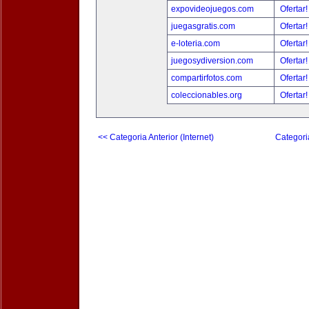
expovideojuegos.com
Ofertar
juegasgratis.com
Ofertar
e-loteria.com
Ofertar
juegosydiversion.com
Ofertar
compartirfotos.com
Ofertar
coleccionables.org
Ofertar
<< Categoria Anterior (Internet)
Categori