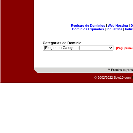
Registro de Dominios
|
Web Hosting
|
D
Dominios Expirados
|
Industrias
|
Indu
Categorías de Dominio:
[Pág. princi
** Precios expre
© 2002/2022 Solo10.com