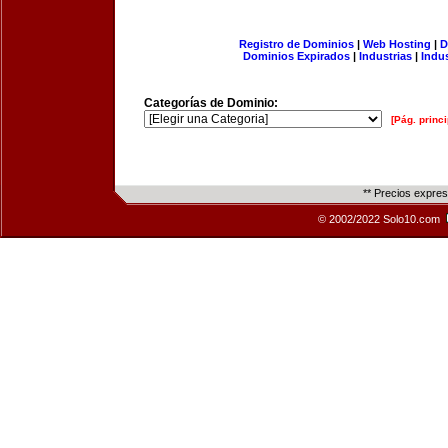
Registro de Dominios
|
Web Hosting
|
D
Dominios Expirados
|
Industrias
|
Indu
Categorías de Dominio:
[Pág. princi
** Precios expre
© 2002/2022 Solo10.com