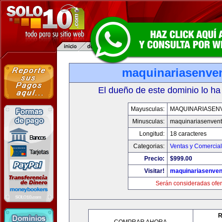
maquinariasenve
El dueño de este dominio lo ha
Mayusculas:
MAQUINARIASEN
Minusculas:
maquinariasenven
Longitud:
18 caracteres
Categorias:
Ventas y Comercial
Precio:
$999.00
Visitar!
maquinariasenve
Serán consideradas ofer
R