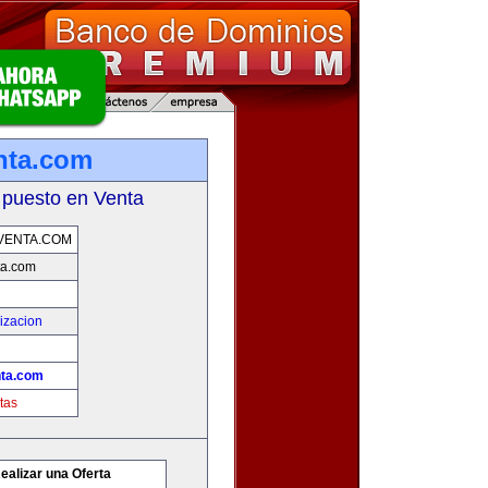
nta.com
 puesto en Venta
VENTA.COM
ta.com
izacion
nta.com
tas
ealizar una Oferta