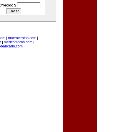
Ofrecido $
.com
|
macroventas.com
|
m
|
medcompras.com
|
bancario.com
|