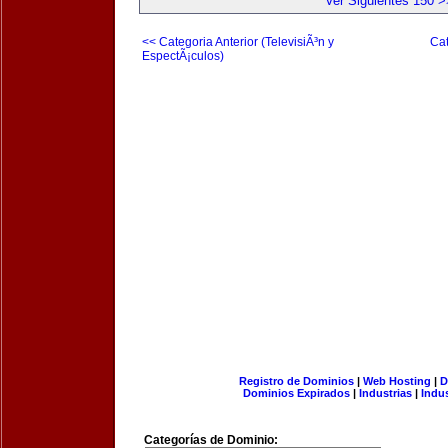
Ver Siguientes 150 >
<< Categoria Anterior (TelevisiÃ³n y
Cat
EspectÃ¡culos)
Registro de Dominios
|
Web Hosting
|
D
Dominios Expirados
|
Industrias
|
Indu
Categorías de Dominio: