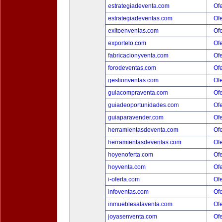
estrategiadeventa.com
Ofe
estrategiadeventas.com
Ofe
exitoenventas.com
Ofe
exportelo.com
Ofe
fabricacionyventa.com
Ofe
forodeventas.com
Ofe
gestionventas.com
Ofe
guiacompraventa.com
Ofe
guiadeoportunidades.com
Ofe
guiaparavender.com
Ofe
herramientasdeventa.com
Ofe
herramientasdeventas.com
Ofe
hoyenoferta.com
Ofe
hoyventa.com
Ofe
i-oferta.com
Ofe
infoventas.com
Ofe
inmueblesalaventa.com
Ofe
joyasenventa.com
Ofe